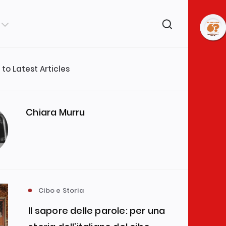
 to Latest Articles
Category
e Storia
Cibo e Società
(35)
(23)
Chiara Murru
e Arte
Interviste
(19)
(13)
e Scienza
L'uomo e il Cibo
(10)
(9)
Cibo e Storia
Il sapore delle parole: per una
no Veritas
(7)