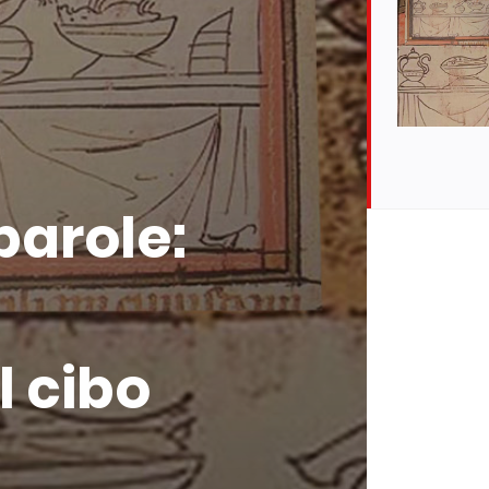
Cibo 
Non 
 parole:
Cibo 
Cibo 
l cibo
Cibo,
Filter by 