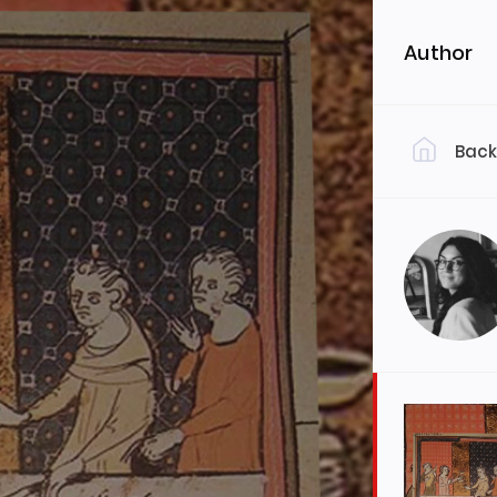
Author
Back
Filter by 
Cibo 
Cibo 
Cibo 
In Vi