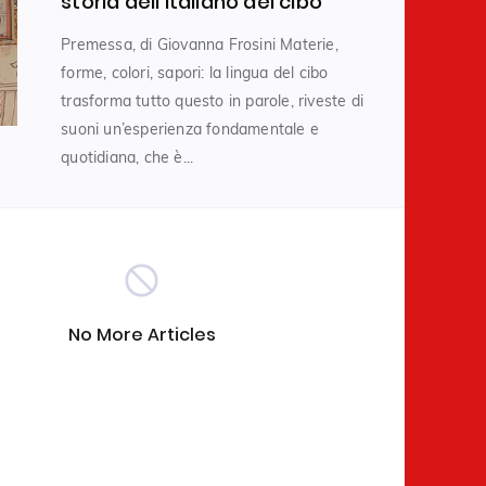
storia dell’italiano del cibo
Premessa, di Giovanna Frosini Materie,
e Innovazione
(6)
forme, colori, sapori: la lingua del cibo
trasforma tutto questo in parole, riveste di
suoni un’esperienza fondamentale e
categorizzato
(5)
quotidiana, che è...
e TRAVEL
Cibo e Giovani
(4)
(3)
e Fashion
Editoriale
(2)
(1)
No More Articles
 Biologia e Nutrizione
(1)
Author