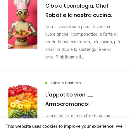
Cibo e tecnologia. Chef
Robot e la nostra cucina.
Cibo e Innovazione
(6)
Non si vive di solo pane, è vero; ci
vuole anche il companatico, e l’arte di
Non categorizzato
(5)
renderlo più economico, più sapido, più
sano, lo dico e lo sostengo, è vera
Cibo e TRAVEL
Cibo e Giovani
(4)
(3)
arte. Riabilitiamo il...
Cibo e Fashion
Editoriale
(2)
(1)
Cibo e Fashion
Cibo, Biologia e Nutrizione
(1)
L’appetito vien ……
Armocromando!!
Filter by Author
Chi di noi si e’ mai chiesto di che
colore siamo? Per amor del vero e
This website uses cookies to improve your experience. We'll
Agnese Raucea
Alice Dini
(1)
(1)
come Socrate insegna