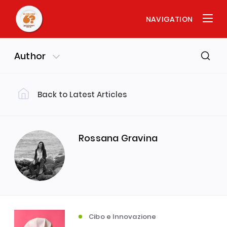
NAVIGATION
Author
Back to Latest Articles
Filter by Category
Cibo e Storia
Cibo e Società
(35)
(23)
Rossana Gravina
Cibo e Arte
Interviste
(19)
(13)
Cibo e Scienza
L'uomo e il Cibo
(10)
(9)
Cibo e Innovazione
In Vino Veritas
(7)